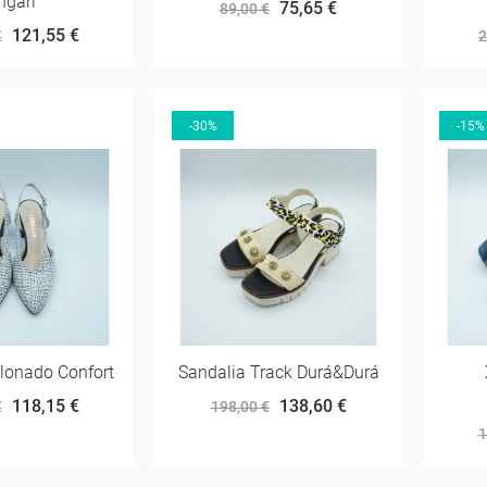
ngari
75,65 €
89,00 €
121,55 €
€
2
-30%
-15%
lonado Confort
Sandalia Track Durá&Durá
118,15 €
138,60 €
€
198,00 €
1