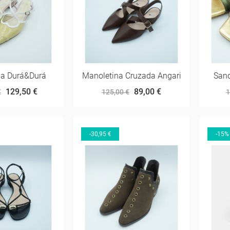
na Durá&Durá
Manoletina Cruzada Angari
Sand
129,50 €
89,00 €
€
125,00 €
1
-30,95 €
-15%