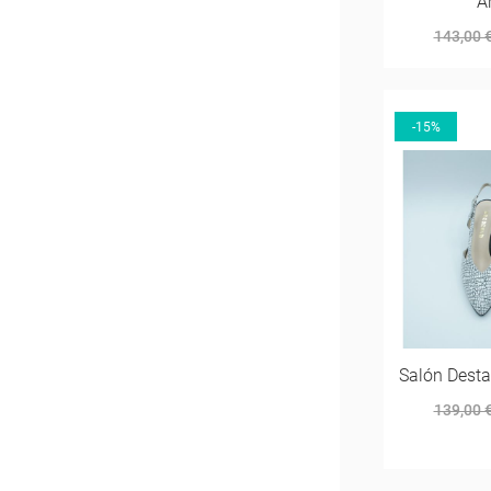
A
143,00 
-15%
Salón Desta
139,00 