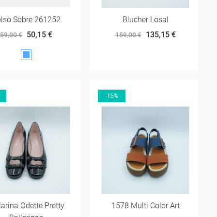
lso Sobre 261252
Blucher Losal
50,15 €
135,15 €
59,00 €
159,00 €
AZUL
DUCADOS
-15%
larina Odette Pretty
1578 Multi Color Art