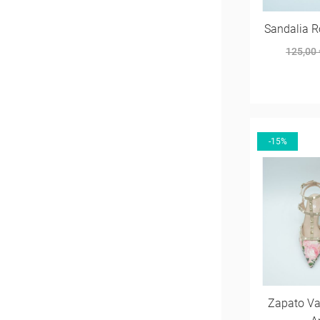
Sandalia 
125,00 
-15%
Zapato Val