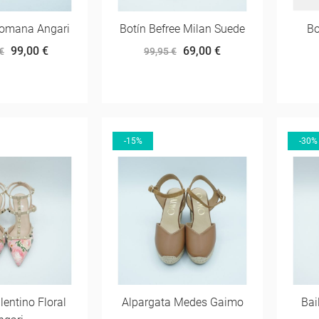
Romana Angari
Botín Befree Milan Suede
Bo
99,00 €
69,00 €
€
99,95 €
-15%
-30%
entino Floral
Alpargata Medes Gaimo
Bai