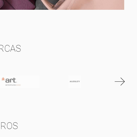
RCAS
TROS