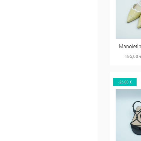
Manoleti
185,00 
-26,00 €