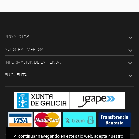
PRODUCTOS

NUESTRA EMPRESA

INFORMACIÓN DE LA TIENDA

SU CUENTA

Al continuar navegando en este sitio web, acepta nuestro
Al continuar navegando en este sitio web, acepta nuestro