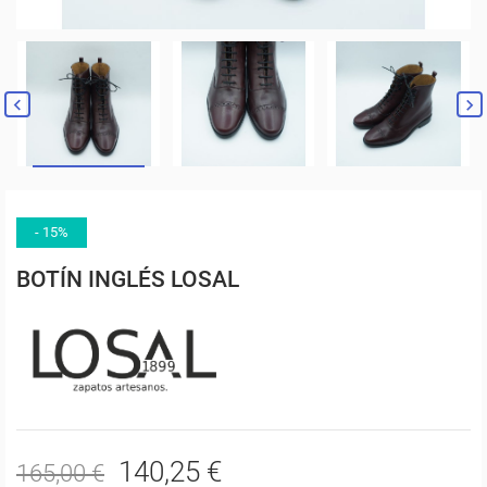


- 15%
BOTÍN INGLÉS LOSAL
140,25 €
165,00 €