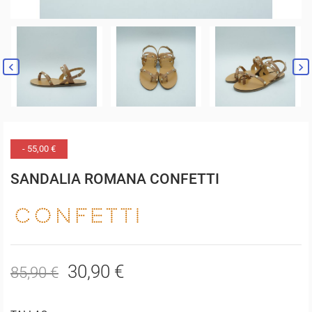


- 55,00 €
SANDALIA ROMANA CONFETTI
30,90 €
85,90 €