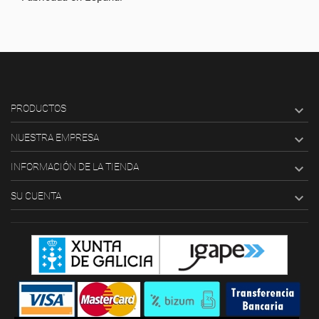
PRODUCTOS

NUESTRA EMPRESA

INFORMACIÓN DE LA TIENDA

SU CUENTA
