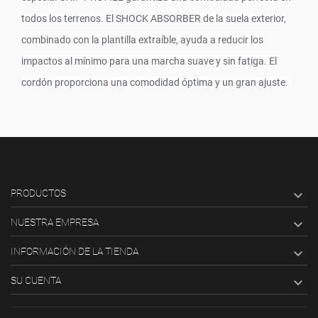
todos los terrenos. El SHOCK ABSORBER de la suela exterior,
combinado con la plantilla extraíble, ayuda a reducir los
impactos al mínimo para una marcha suave y sin fatiga. El
cordón proporciona una comodidad óptima y un gran ajuste.
PRODUCTOS

NUESTRA EMPRESA

INFORMACIÓN DE LA TIENDA

SU CUENTA
